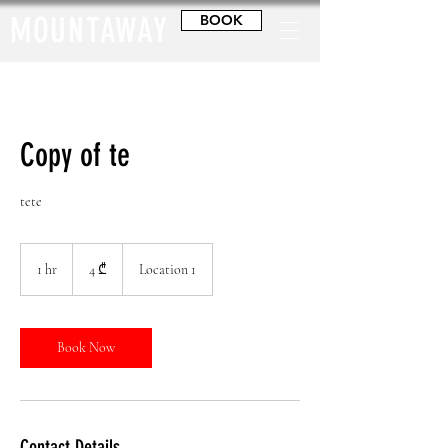
MOUNTAWAY
BOOK
Copy of te
tete
4
ქართული
1 hr
1
4 ₾
Location 1
ლარი
h
Book Now
Contact Details