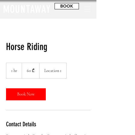
MOUNTAWAY
BOOK
Horse Riding
60
ქართული
1 hr
1
60 ₾
Location 1
ლარი
h
Book Now
Contact Details